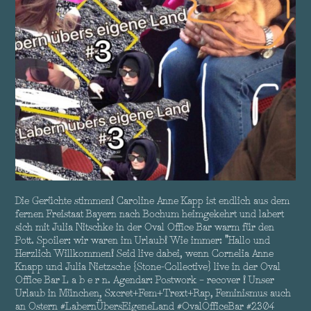
Die Gerüchte stimmen! Caroline Anne Kapp ist endlich aus dem
fernen Freistaat Bayern nach Bochum heimgekehrt und labert
sich mit Julia Nitschke in der Oval Office Bar warm für den
Pott. Spoiler: wir waren im Urlaub! Wie immer: "Hallo und
Herzlich Willkommen! Seid live dabei, wenn Cornelia Anne
Knapp und Julia Nietzsche {Stone-Collective} live in der Oval
Office Bar L a b e r n. Agendar: Postwork – recover ! Unser
Urlaub in München, Sxcret+Fem+Trext+Rap, Feminismus auch
an Ostern #LabernÜbersEigeneLand #OvalOfficeBar #2304