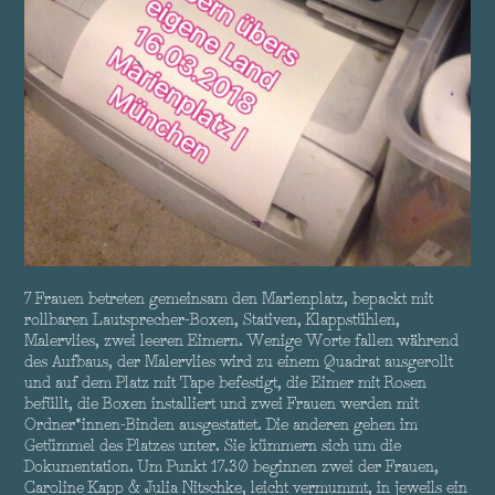
7 Frauen betreten gemeinsam den Marienplatz, bepackt mit
rollbaren Lautsprecher-Boxen, Stativen, Klappstühlen,
Malervlies, zwei leeren Eimern. Wenige Worte fallen während
des Aufbaus, der Malervlies wird zu einem Quadrat ausgerollt
und auf dem Platz mit Tape befestigt, die Eimer mit Rosen
befüllt, die Boxen installiert und zwei Frauen werden mit
Ordner*innen-Binden ausgestattet. Die anderen gehen im
Getümmel des Platzes unter. Sie kümmern sich um die
Dokumentation. Um Punkt 17.30 beginnen zwei der Frauen,
Caroline Kapp & Julia Nitschke, leicht vermummt, in jeweils ein