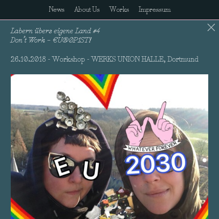
News
About Us
Works
Impressum
Labern übers eigene Land #4
Don’t Work – €U®0P1ST!
26.10.2018 - Workshop - WERKS UNION HALLE, Dortmund