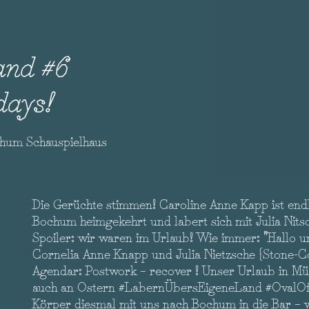
and #6
days!
chum Schauspielhaus
Die Gerüchte stimmen! Caroline Anne Kapp ist end
Bochum heimgekehrt und labert sich mit Julia Nits
Spoiler: wir waren im Urlaub! Wie immer: "Hallo u
Cornelia Anne Knapp und Julia Nietzsche {Stone-Coll
Agendar: Postwork – recover ! Unser Urlaub in 
auch an Ostern #LabernÜbersEigeneLand #OvalOf
Körper diesmal mit uns nach Bochum in die Bar – w