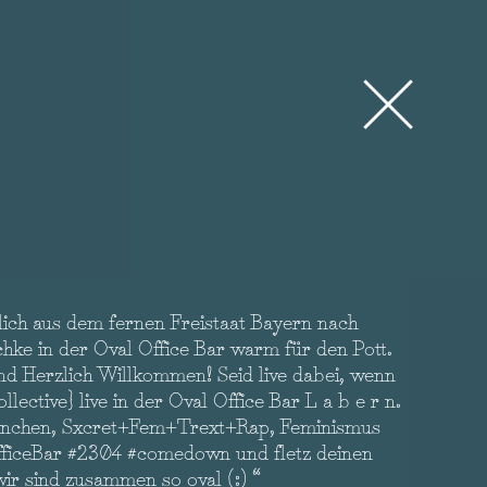
lich aus dem fernen Freistaat Bayern nach
chke in der Oval Office Bar warm für den Pott.
nd Herzlich Willkommen! Seid live dabei, wenn
ective} live in der Oval Office Bar L a b e r n.
München, Sxcret+Fem+Trext+Rap, Feminismus
ficeBar #2304 #comedown und fletz deinen
ir sind zusammen so oval (:) “